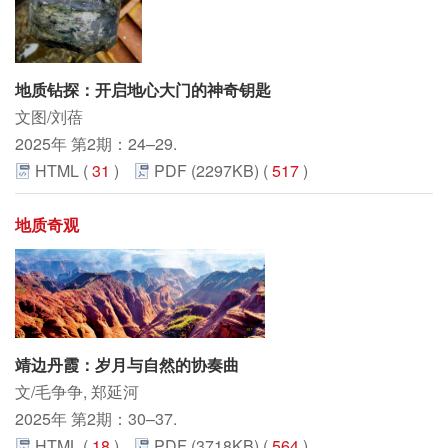
地质钻探：开启地心大门的神奇钥匙
文图/刘蓓
2025年 第2期：24–29.
HTML (
31
)
PDF (2297KB) (
517
)
地质奇观
靖边丹霞：岁月与自然的协奏曲
文/毛争争, 郑延河
2025年 第2期：30–37.
HTML (
18
)
PDF (3718KB) (
564
)