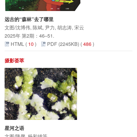
远古的“森林”去了哪里
文图/沈博伟, 陈斌, 尹力, 胡志涛, 宋云
2025年 第2期：46–51.
HTML (
10
)
PDF (2245KB) (
486
)
摄影荟萃
星河之语
文图/隆馨, 杨和雄等