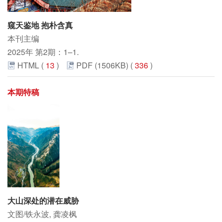
窥天鉴地 抱朴含真
本刊主编
2025年 第2期：1–1.
HTML (
13
)
PDF (1506KB) (
336
)
本期特稿
大山深处的潜在威胁
文图/铁永波, 龚凌枫