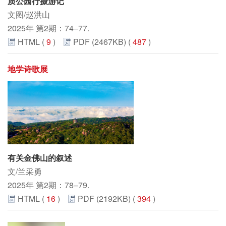
质公园行摄游记
文图/赵洪山
2025年 第2期：74–77.
HTML (
9
)
PDF (2467KB) (
487
)
地学诗歌展
有关金佛山的叙述
文/兰采勇
2025年 第2期：78–79.
HTML (
16
)
PDF (2192KB) (
394
)