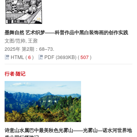
墨舞自然 艺术织梦——科普作品中黑白装饰画的创作实践
文图/范帅, 王鼐
2025年 第2期：68–73.
HTML (
6
)
PDF (3693KB) (
507
)
行者·随记
诗意山水属巴中最美秋色光雾山——光雾山—诺水河世界地