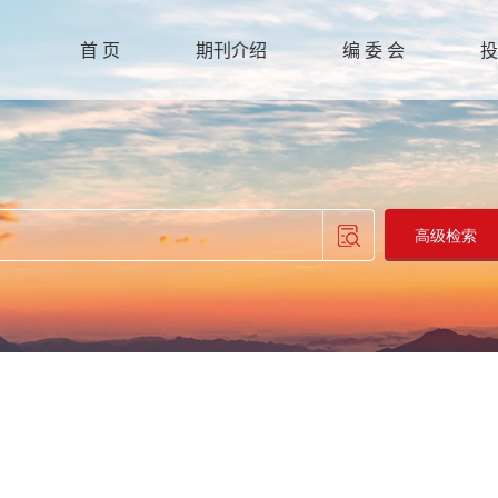
首 页
期刊介绍
编 委 会
投