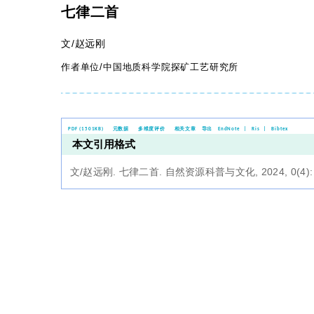
七律二首
文/赵远刚
作者单位/中国地质科学院探矿工艺研究所
PDF (1501KB)
元数据
多维度评价
相关文章
导出
EndNote
|
Ris
|
Bibtex
本文引用格式
文/赵远刚.
七律二首
. 自然资源科普与文化, 2024, 0(4): 8