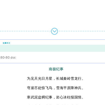
收藏本文
0-80 doi:
南极纪事
为见天光日月星，长城秦岭雪龙行。
穹崖尽处惊飞鸟，雪海平原降神兵。
寒武泥盆稠纪事，岩心冰柱报国情。