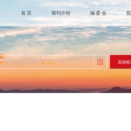
首 页
期刊介绍
编 委 会
投