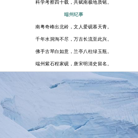
科学考察四十载，共赋南极地质铭。
端州纪事
南粤奇峰出北岭，文人爱砚慕天青。
千年水洞淘不尽，万古长流至此兴。
佛手古琴白如意，兰亭八柱绿玉瓶。
端州紫石程家砚，唐宋明清史留名。